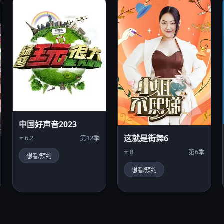
中国好声音2023
这就是街舞6
⭐ 6.2
第12季
⭐ 8
第6季
想看/预约
想看/预约