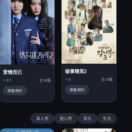
破事精英2
爱情而已
⭐ 8
全24集
⭐ 8.1
全38集
想看/预约
想看/预约
真人秀
脱口秀
音乐
生活