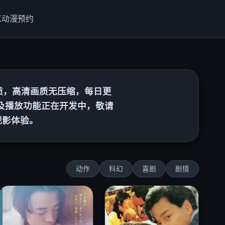
艺
动漫
预约
质，
高清画质
无压缩，
每日更
及播放功能正在开发中，敬请
观影体验。
动作
科幻
喜剧
剧情