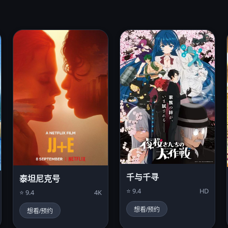
千与千寻
泰坦尼克号
⭐ 9.4
HD
⭐ 9.4
4K
想看/预约
想看/预约