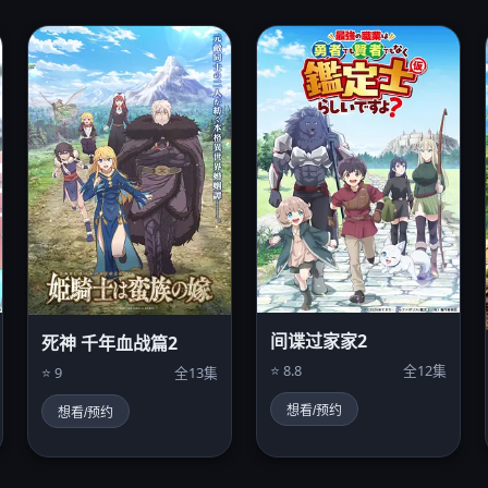
间谍过家家2
死神 千年血战篇2
⭐ 8.8
全12集
⭐ 9
全13集
想看/预约
想看/预约