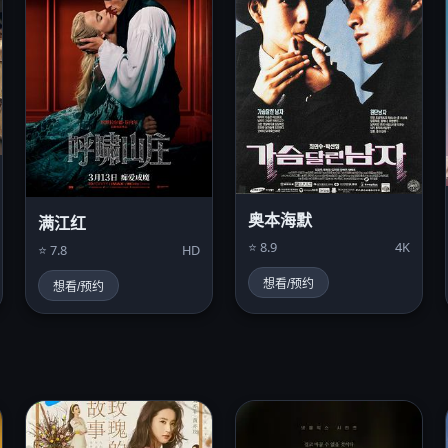
奥本海默
满江红
⭐ 8.9
4K
⭐ 7.8
HD
想看/预约
想看/预约